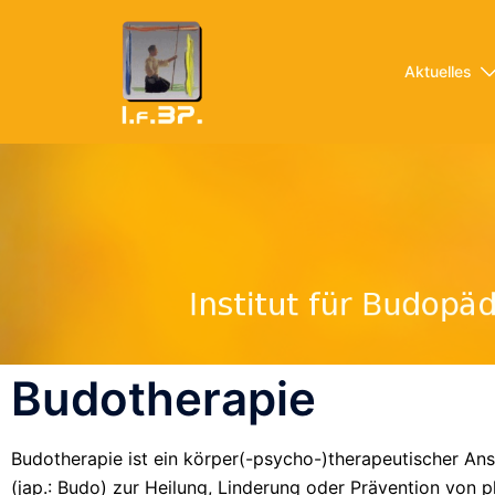
Aktuelles
Budotherapie
Budotherapie ist ein körper(-psycho-)therapeutischer Ans
(jap.: Budo) zur Heilung, Linderung oder Prävention von 