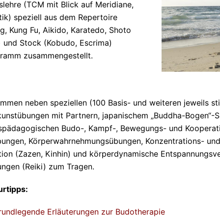
slehre (TCM mit Blick auf Meridiane,
tik) speziell aus dem Repertoire
g, Kung Fu, Aikido, Karatedo, Shoto
) und Stock (Kobudo, Escrima)
gramm zusammengestellt.
mmen neben speziellen (100 Basis- und weiteren jeweils sti
unstübungen mit Partnern, japanischem „Buddha-Bogen“-S
ispädagogischen Budo-, Kampf-, Bewegungs- und Kooperatio
ungen, Körperwahrnehmungsübungen, Konzentrations- un
tion (Zazen, Kinhin) und körperdynamische Entspannungsve
ungen (Reiki) zum Tragen.
urtipps:
rundlegende Erläuterungen zur Budotherapie