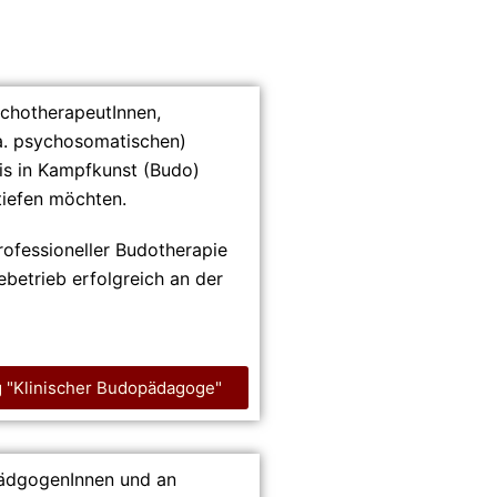
ychotherapeutInnen,
a. psychosomatischen)
is in Kampfkunst (Budo)
tiefen möchten.
ofessioneller Budotherapie
ebetrieb erfolgreich an der
g "Klinischer Budopädagoge"
opädgogenInnen und an