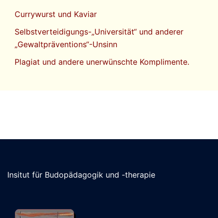
Currywurst und Kaviar
Selbstverteidigungs-„Universität“ und anderer
„Gewaltpräventions“-Unsinn
Plagiat und andere unerwünschte Komplimente.
Insitut für Budopädagogik und -therapie