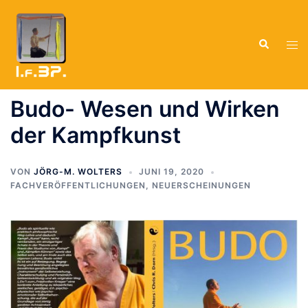
Zum
Inhalt
Suche
springen
Men
ums
Budo- Wesen und Wirken
der Kampfkunst
VON
JÖRG-M. WOLTERS
JUNI 19, 2020
FACHVERÖFFENTLICHUNGEN
,
NEUERSCHEINUNGEN