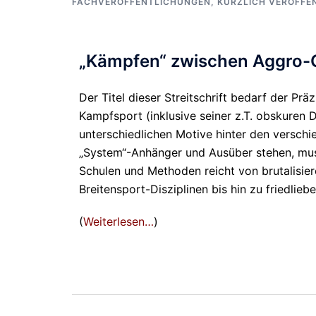
FACHVERÖFFENTLICHUNGEN
,
KÜRZLICH VERÖFFE
„Kämpfen“ zwischen Aggro-Ge
Der Titel dieser Streitschrift bedarf der Prä
Kampfsport (inklusive seiner z.T. obskuren 
unterschiedlichen Motive hinter den versch
„System“-Anhänger und Ausüber stehen, mus
Schulen und Methoden reicht von brutalisie
Breitensport-Disziplinen bis hin zu friedl
(
Weiterlesen…
)