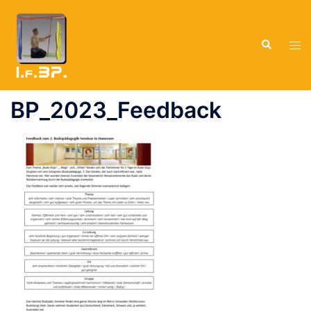
Zum
Inhalt
Suche
springen
Men
ums
BP_2023_Feedback