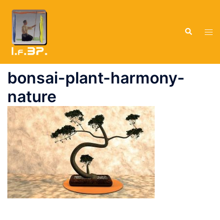
Zum
Inhalt
Suche
springen
Men
ums
bonsai-plant-harmony-
nature