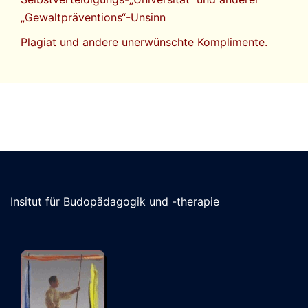
„Gewaltpräventions“-Unsinn
Plagiat und andere unerwünschte Komplimente.
Insitut für Budopädagogik und -therapie