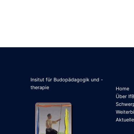
Insitut für Budopädagogik und -
therapie
Home
Über If
Schwer
Weiterb
Aktuell