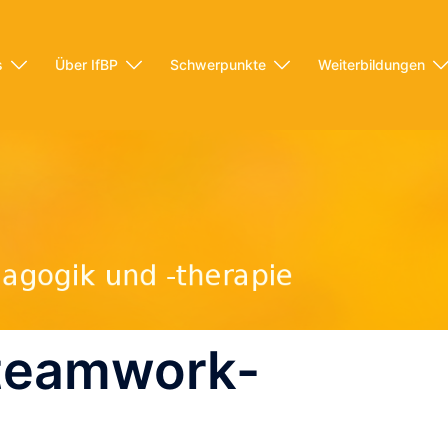
s
Über IfBP
Schwerpunkte
Weiterbildungen
teamwork-