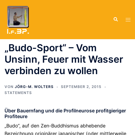
Zum
Inhalt
Suche
springen
Men
ums
„Budo-Sport“ – Vom
Unsinn, Feuer mit Wasser
verbinden zu wollen
VON
JÖRG-M. WOLTERS
SEPTEMBER 2, 2015
STATEMENTS
Über Bauernfang und die Profilneurose profitgieriger
Profiteure
„Budo“, auf den Zen-Buddhismus abhebende
Bezeichnung originärer japanischer (oder mittlerweile